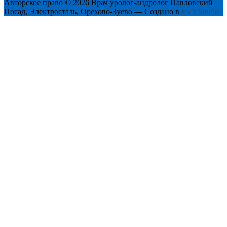
Авторское право © 2026 Врач уролог-андролог Павловский
Посад, Электросталь, Орехово-Зуево — Создано в
FVVStudio