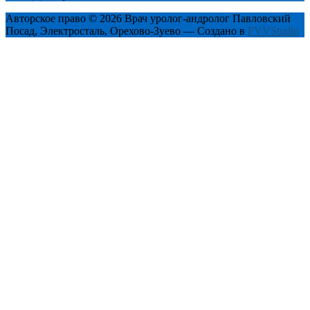
Авторское право © 2026 Врач уролог-андролог Павловский
Посад, Электросталь, Орехово-Зуево — Создано в
FVVStudio