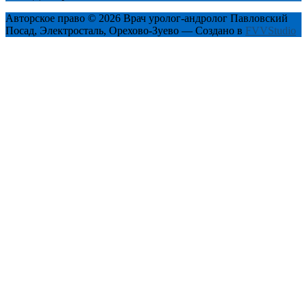
Авторское право © 2026 Врач уролог-андролог Павловский
Посад, Электросталь, Орехово-Зуево — Создано в
FVVStudio