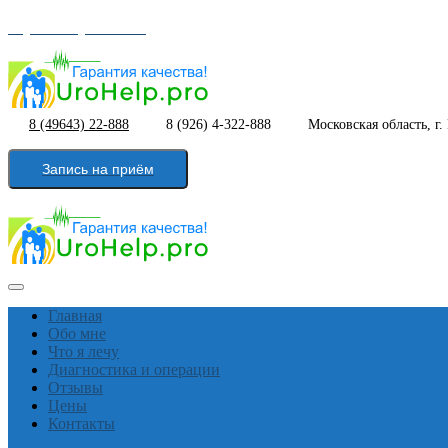
Перейти
Меню
Закрыть
8 (49643) 22-888
к
содержимому
8 (49643) 22-888
8 (926) 4-322-888
Московская область, г
Запись на приём
Главная
Обо мне
Что я лечу
Диагностика и операции
Отзывы
Цены
Контакты