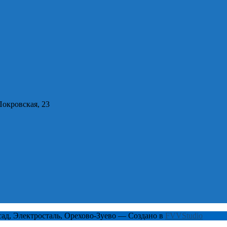
Покровская, 23
ад, Электросталь, Орехово-Зуево — Создано в
FVVStudio