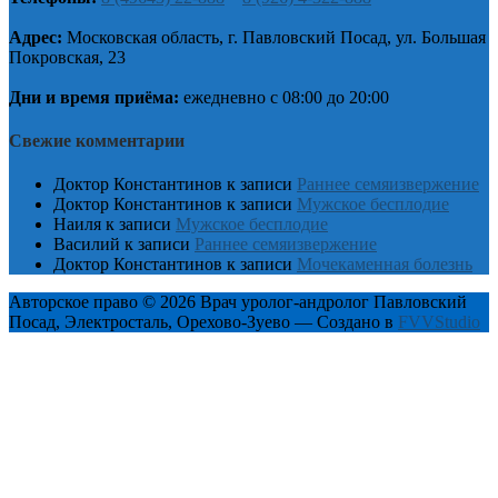
Адрес:
Московская область, г. Павловский Посад, ул. Большая
Покровская, 23
Дни и время приёма:
ежедневно с 08:00 до 20:00
Свежие комментарии
Доктор Константинов
к записи
Раннее семяизвержение
Доктор Константинов
к записи
Мужское бесплодие
Наиля
к записи
Мужское бесплодие
Василий
к записи
Раннее семяизвержение
Доктор Константинов
к записи
Мочекаменная болезнь
Авторское право © 2026 Врач уролог-андролог Павловский
Посад, Электросталь, Орехово-Зуево — Создано в
FVVStudio