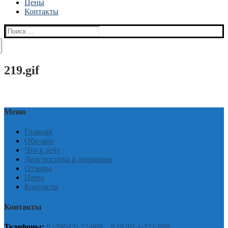
Цены
Контакты
Найти:
219.gif
Меню
Главная
Обо мне
Что я лечу
Диагностика и операции
Отзывы
Цены
Контакты
Контакты
Телефоны:
8 (49643) 22-888
8 (926) 4-322-888